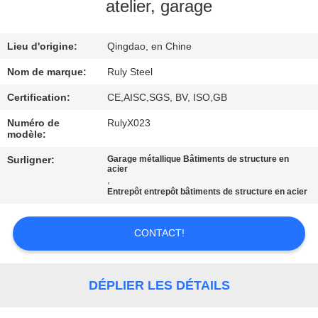
DE
atelier, garage
NOUS
Lieu d'origine:
Qingdao, en Chine
VISITE
Nom de marque:
Ruly Steel
D'USINE
Certification:
CE,AISC,SGS, BV, ISO,GB
Numéro de
RulyX023
modèle:
CONTRÔLE
DE
Surligner:
Garage métallique Bâtiments de structure en
acier
,
QUALITÉ
Entrepôt entrepôt bâtiments de structure en acier
CONTACTEZ-
CONTACT!
NOUS
DÉPLIER LES DÉTAILS
NOUVELLES