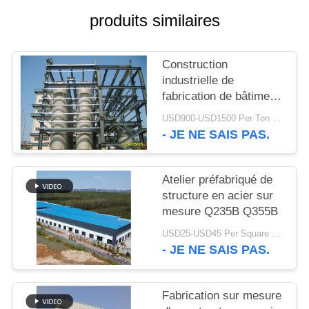
produits similaires
SOLUTION
DE
Construction
DÉFAUT
industrielle de
fabrication de bâtiment
BLOG
de structure de cadre
USD900-USD1500 Per Ton MOQ:50 tonnes
en acier résistante
- JE NE SAIS PAS.
PLAN
DU
Atelier préfabriqué de
structure en acier sur
SITE
mesure Q235B Q355B
USD25-USD45 Per Square Meter MOQ:200 mètres carrés
PRIVACY
- JE NE SAIS PAS.
POLICY
Fabrication sur mesure