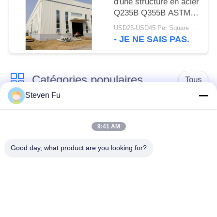
d'une structure en acier
Q235B Q355B ASTM
A36
USD25-USD45 Per Square Meter MOQ:200 mètres carrés
- JE NE SAIS PAS.
Catégories populaires
Tous
Steven Fu
entrepôt de structure
Atelier de structure
en acier
métallique
9:41 AM
Good day, what product are you looking for?
construction de
Fabrication de
structure métallique
structure métallique
Bâtiments à pans de
Bâtiments d'acier de
bois en acier
PEB
préfabriqués