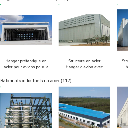
bâtiments rayonne la
MEILLEUR PRIX
MEILLEUR PRIX
MEI
fabrication
Hangar préfabriqué en
Structure en acier
Str
acier pour avions pour la
Hangar d'avion avec
h
maintenance Q235B
Q235B Q355B ASTM
d'a
Q355B
A36 acier
Bâtiments industriels en acier
(117)
MEILLEUR PRIX
MEILLEUR PRIX
MEI