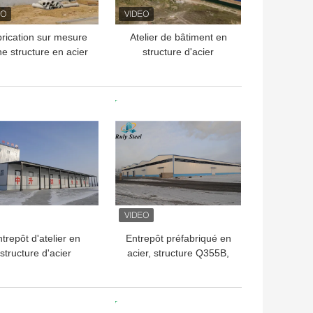
rication sur mesure
Atelier de bâtiment en
ne structure en acier
structure d'acier
235B Q355B ASTM
préfabriqué, galvanisé et
A36
peint, industriel
LLEUR PRIX
MEILLEUR PRIX
trepôt d'atelier en
Entrepôt préfabriqué en
structure d'acier
acier, structure Q355B,
fabriqué en H, Q355
dimensions
personnalisées
LLEUR PRIX
MEILLEUR PRIX