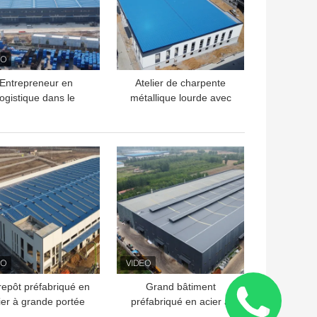
Entrepreneur en
Atelier de charpente
logistique dans le
métallique lourde avec
domaine de la
toiture en treillis
struction d'entrepôts
n acier de grande
LLEUR PRIX
MEILLEUR PRIX
portée
repôt préfabriqué en
Grand bâtiment
ier à grande portée
préfabriqué en acier à
sur mesure
grande portée pour