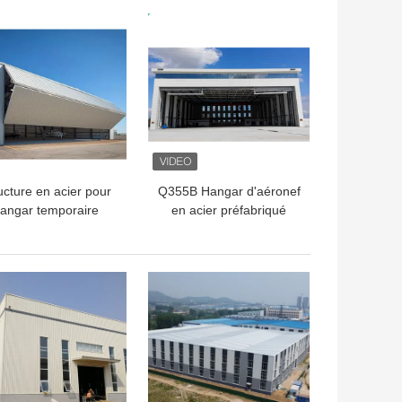
LLEUR PRIX
MEILLEUR PRIX
ucture en acier pour
Q355B Hangar d'aéronef
angar temporaire
en acier préfabriqué
éronef avec porte de
avec toit en panneau
levage
sandwich
LLEUR PRIX
MEILLEUR PRIX