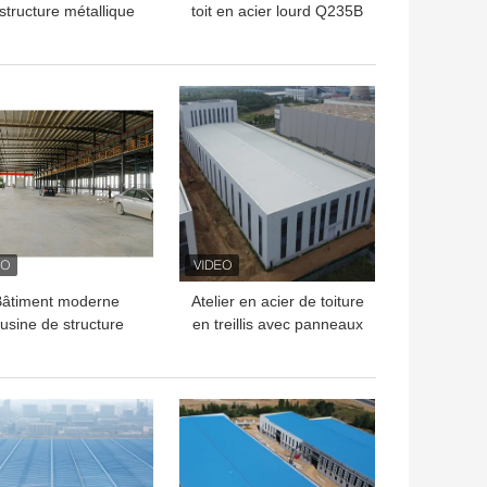
structure métallique
toit en acier lourd Q235B
ogistique/bâtiments à
Q355B Durée de vie 50
ns de bois en acier
ans
industriels
LLEUR PRIX
MEILLEUR PRIX
âtiment moderne
Atelier en acier de toiture
'usine de structure
en treillis avec panneaux
métallique avec la
sandwich en PU Durée
truction d'atelier en
de vie de 50 ans
étal de mezzanine
LLEUR PRIX
MEILLEUR PRIX