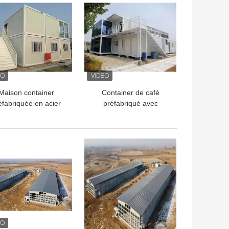
Maison container
Container de café
éfabriquée en acier
préfabriqué avec
alvanisé, ignifuge,
structure galvanisée
urée de vie 25 ans
LLEUR PRIX
MEILLEUR PRIX