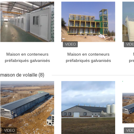
Maison en conteneurs
Maison en conteneurs
préfabriqués galvanisés
préfabriqués galvanisés
pr
avec panneaux en laine
avec panneaux en laine
g
de verre
de verre
d
maison de volaille
(8)
MEILLEUR PRIX
MEILLEUR PRIX
MEI