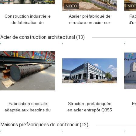
Construction industrielle
Atelier préfabriqué de
Fab
de fabrication de
structure en acier sur
d'u
bâtiment de structure de
mesure Q235B Q355B
Q
cadre en acier résistante
Acier de construction architectural
(13)
MEILLEUR PRIX
MEILLEUR PRIX
MEI
Fabrication spéciale
Structure préfabriquée
En
adaptée aux besoins du
en acier entrepôt Q355
client en métal de forme
Taille personnalisée 50
pré
de construction d'usine
ans de vie
Maisons préfabriquées de conteneur
(12)
architecturale d'acier
MEILLEUR PRIX
MEILLEUR PRIX
MEI