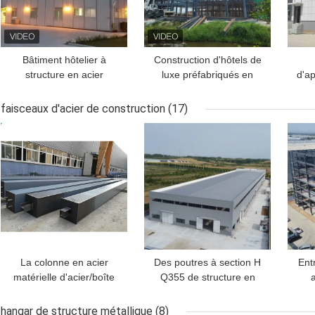
Bâtiment hôtelier à
Construction d'hôtels de
structure en acier
luxe préfabriqués en
d'a
préfabriqué destiné à
acier pour les projets de
à
l'hébergement en station
stations balnéaires
S
faisceaux d'acier de construction
(17)
de villégiature
pr
MEILLEUR PRIX
MEILLEUR PRIX
MEI
La colonne en acier
Des poutres à section H
Ent
matérielle d'acier/boîte
Q355 de structure en
a
de construction de
acier préfabriquée sur
bâ
construction de
mesure
hangar de structure métallique
(8)