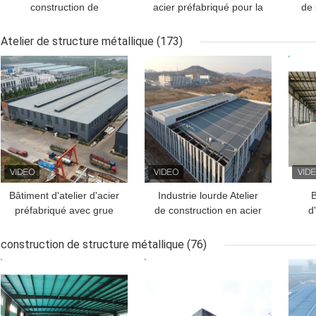
construction de
acier préfabriqué pour la
de 
bâtiments d'entrepôt de
logistique Q235B Q355B
de l
structure métallique la
pa
Atelier de structure métallique
(173)
grande facile se
MEILLEUR PRIX
MEILLEUR PRIX
MEI
réunissent
Bâtiment d'atelier d'acier
Industrie lourde Atelier
B
préfabriqué avec grue
de construction en acier
d
aérienne
Bâtiment préfabriqué
cons
construction de structure métallique
(76)
m
MEILLEUR PRIX
MEILLEUR PRIX
MEI