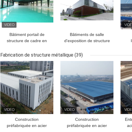
Bâtiment portail de
Bâtiments de salle
structure de cadre en
d'exposition de structure
acier pour le centre
métallique/exposition
propre d'activité
Hall Multi Floors Office
con
Fabrication de structure métallique
(39)
d'envergure
Buildings
e
MEILLEUR PRIX
MEILLEUR PRIX
MEI
Construction
Construction
Ent
préfabriquée en acier
préfabriquée en acier
ac
pour atelier d'entrepôt
entrepôt atelier bâtiment