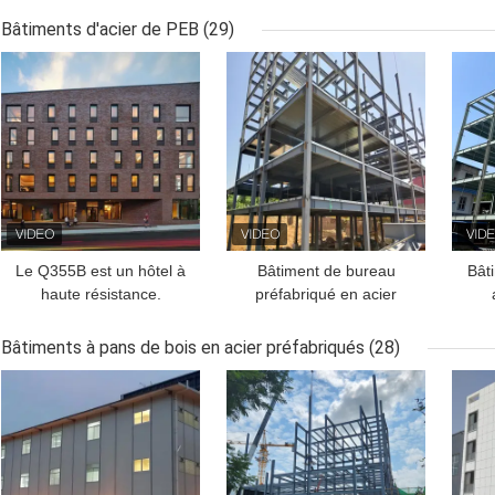
personnalisable
industriel de grande
Bâtiments d'acier de PEB
(29)
portée
MEILLEUR PRIX
MEILLEUR PRIX
MEI
Le Q355B est un hôtel à
Bâtiment de bureau
Bât
haute résistance.
préfabriqué en acier
personnalisé pour
projets commerciaux
Bâtiments à pans de bois en acier préfabriqués
(28)
MEILLEUR PRIX
MEILLEUR PRIX
MEI