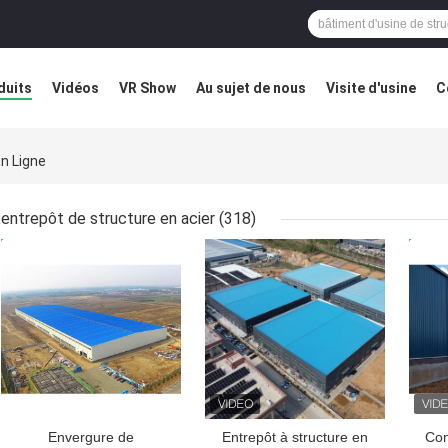
duits
Vidéos
VR Show
Au sujet de nous
Visite d'usine
C
éfaut
Blog
En Ligne
entrepôt de structure en acier
(318)
MEILLEUR PRIX
MEILLEUR PRIX
MEI
Envergure de
Entrepôt à structure en
Con