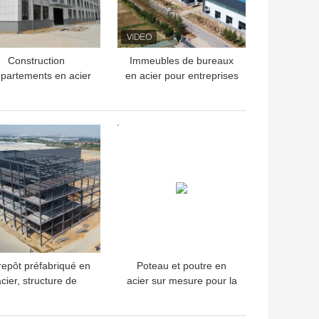
Construction
Immeubles de bureaux
ppartements en acier
en acier pour entreprises
 plusieurs étages
modernes : rentabilité,
tructure de cadre
construction sur mesure,
éfabriqué Panneau
assemblage rapide
LLEUR PRIX
MEILLEUR PRIX
mural isolé
repôt préfabriqué en
Poteau et poutre en
cier, structure de
acier sur mesure pour la
timent avec poutres
construction d'ateliers
en H
préfabriqués