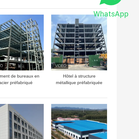
usage industriel
WhatsApp
LLEUR PRIX
MEILLEUR PRIX
iment de bureaux en
Hôtel à structure
acier préfabriqué
métallique préfabriquée
moderne à plusieurs
étages
LLEUR PRIX
MEILLEUR PRIX