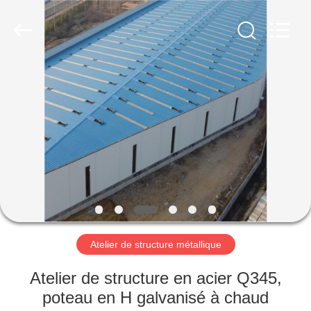
2026
Qingdao
Ruly
Steel
Engineering
Co.,Ltd.
All
Rights
MAISON
Reserved.
PRODUITS
VIDÉOS
VR
SHOW
Atelier de structure métallique
AU
Atelier de structure en acier Q345,
SUJET
poteau en H galvanisé à chaud