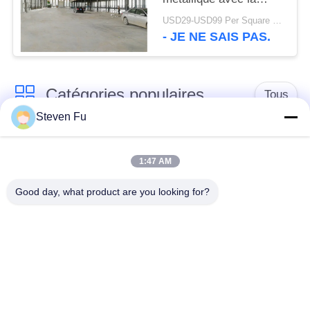
construction d'atelier
USD29-USD99 Per Square Meter MOQ:500 mètres carrés
en métal de mezzanine
- JE NE SAIS PAS.
Catégories populaires
Tous
Steven Fu
entrepôt de structure
Atelier de structure
en acier
métallique
1:47 AM
Good day, what product are you looking for?
construction de
Fabrication de
structure métallique
structure métallique
Bâtiments à pans de
Bâtiments d'acier de
bois en acier
PEB
préfabriqués