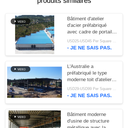
produits similaires
SOLUTION
Bâtiment d'atelier
DE
d'acier préfabriqué
DÉFAUT
avec cadre de portail
galvanisé
USD25-USD45 Per Square Meter MOQ:200 mètres carrés
BLOG
- JE NE SAIS PAS.
SITEMAP
L'Australie a
préfabriqué le type
moderne toit d'atelier
PRIVACY
de structures
USD29-USD99 Per Square Meter MOQ:500 mètres carrés
POLICY
métalliques de botte
- JE NE SAIS PAS.
Bâtiment moderne
d'usine de structure
métallique avec la