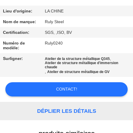
DE
NOUS
Lieu d'origine:
LA CHINE
Nom de marque:
Ruly Steel
VISITE
Certification:
SGS, ,ISO, BV
D'USINE
Numéro de
Ruly0240
modèle:
CONTRÔLE
Surligner:
,
Atelier de la structure métallique Q345
Atelier de structure métallique d'immersion
DE
chaude
,
Atelier de structure métallique de GV
QUALITÉ
CONTACT!
CONTACTEZ-
NOUS
DÉPLIER LES DÉTAILS
NOUVELLES