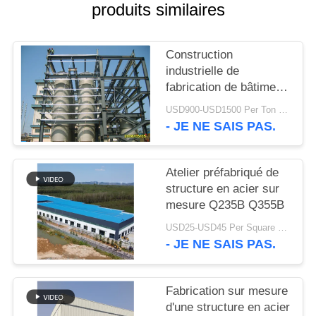
produits similaires
SOLUTION
DE
Construction
DÉFAUT
industrielle de
fabrication de bâtiment
de structure de cadre
USD900-USD1500 Per Ton MOQ:50 tonnes
BLOG
en acier résistante
- JE NE SAIS PAS.
SITEMAP
Atelier préfabriqué de
structure en acier sur
PRIVACY
mesure Q235B Q355B
POLICY
USD25-USD45 Per Square Meter MOQ:200 mètres carrés
- JE NE SAIS PAS.
Fabrication sur mesure
d'une structure en acier