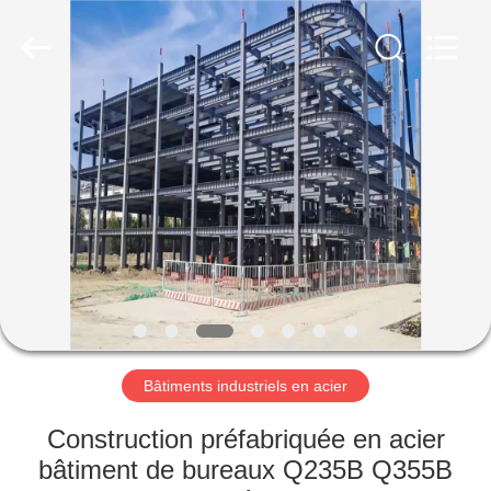
2026
Qingdao
Ruly
Steel
Engineering
Co.,Ltd.
All
Rights
MAISON
Reserved.
PRODUITS
VIDÉOS
VR
SHOW
Bâtiments industriels en acier
AU
Construction préfabriquée en acier
SUJET
bâtiment de bureaux Q235B Q355B