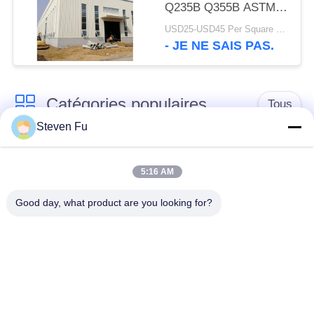
Q235B Q355B ASTM
A36
USD25-USD45 Per Square Meter MOQ:200 mètres carrés
- JE NE SAIS PAS.
Catégories populaires
Tous
Steven Fu
entrepôt de structure
Atelier de structure
en acier
métallique
5:16 AM
Good day, what product are you looking for?
construction de
Fabrication de
structure métallique
structure métallique
Bâtiments à pans de
Bâtiments d'acier de
bois en acier
PEB
préfabriqués