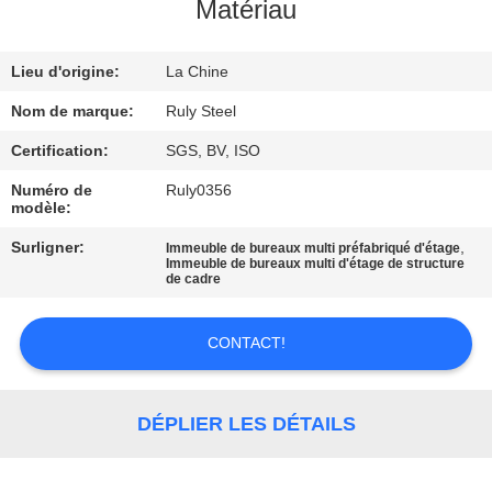
DE
Matériau
NOUS
Lieu d'origine:
La Chine
VISITE
Nom de marque:
Ruly Steel
D'USINE
Certification:
SGS, BV, ISO
Numéro de
Ruly0356
modèle:
CONTRÔLE
DE
Surligner:
,
Immeuble de bureaux multi préfabriqué d'étage
Immeuble de bureaux multi d'étage de structure
de cadre
QUALITÉ
CONTACT!
CONTACTEZ-
NOUS
DÉPLIER LES DÉTAILS
NOUVELLES