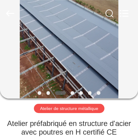
2026
Qingdao
Ruly
Steel
Engineering
Co.,Ltd.
All
Rights
MAISON
Reserved.
PRODUITS
VIDÉOS
VR
SHOW
Atelier de structure métallique
AU
Atelier préfabriqué en structure d'acier
SUJET
avec poutres en H certifié CE