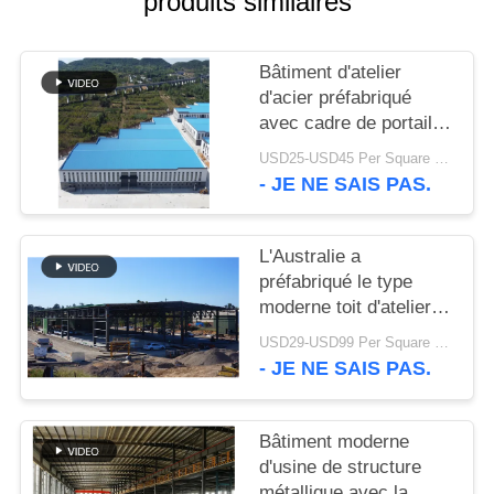
produits similaires
SOLUTION
Bâtiment d'atelier
DE
d'acier préfabriqué
DÉFAUT
avec cadre de portail
galvanisé
USD25-USD45 Per Square Meter MOQ:200 mètres carrés
BLOG
- JE NE SAIS PAS.
PLAN
L'Australie a
préfabriqué le type
DU
moderne toit d'atelier
SITE
de structures
USD29-USD99 Per Square Meter MOQ:500 mètres carrés
métalliques de botte
- JE NE SAIS PAS.
PRIVACY
POLICY
Bâtiment moderne
d'usine de structure
métallique avec la