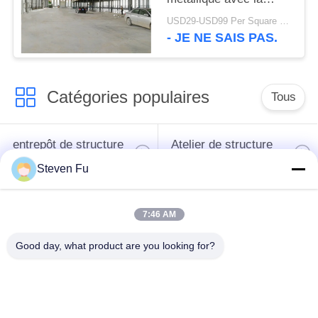
construction d'atelier
USD29-USD99 Per Square Meter MOQ:500 mètres carrés
en métal de mezzanine
- JE NE SAIS PAS.
Catégories populaires
Tous
entrepôt de structure
Atelier de structure
en acier
métallique
Steven Fu
construction de
Fabrication de
7:46 AM
structure métallique
structure métallique
Good day, what product are you looking for?
Bâtiments à pans de
Bâtiments d'acier de
bois en acier
PEB
préfabriqués