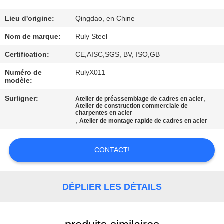
DE
NOUS
Lieu d'origine:
Qingdao, en Chine
Nom de marque:
Ruly Steel
VISITE
Certification:
CE,AISC,SGS, BV, ISO,GB
D'USINE
Numéro de
RulyX011
modèle:
CONTRÔLE
Surligner:
,
Atelier de préassemblage de cadres en acier
Atelier de construction commerciale de
DE
charpentes en acier
,
Atelier de montage rapide de cadres en acier
QUALITÉ
CONTACT!
CONTACTEZ-
NOUS
DÉPLIER LES DÉTAILS
NOUVELLES