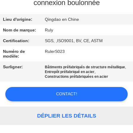
DE
connexion boulonnée
NOUS
Lieu d'origine:
Qingdao en Chine
VISITE
Nom de marque:
Ruly
D'USINE
Certification:
SGS, ,ISO9001, BV, CE, ASTM
Numéro de
RulerS023
modèle:
CONTRÔLE
DE
Surligner:
,
Bâtiments préfabriqués de structure métallique
,
Entrepôt préfabriqué en acier
QUALITÉ
Constructions préfabriquées en acier
CONTACT!
CONTACTEZ-
NOUS
DÉPLIER LES DÉTAILS
NOUVELLES