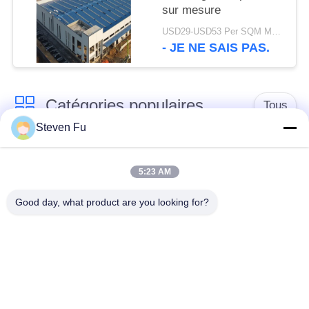
sur mesure
USD29-USD53 Per SQM MOQ:500 mètres carrés
- JE NE SAIS PAS.
Catégories populaires
Tous
Steven Fu
entrepôt de structure
Atelier de structure
en acier
métallique
5:23 AM
Good day, what product are you looking for?
construction de
Fabrication de
structure métallique
structure métallique
Bâtiments à pans de
Bâtiments d'acier de
bois en acier
PEB
préfabriqués