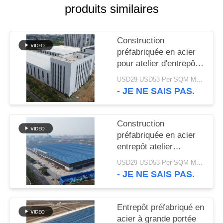
produits similaires
SOLUTION
DE
Construction
DÉFAUT
préfabriquée en acier
pour atelier d'entrepôt
personnalisable
BLOG
USD29-USD53 Per SQM MOQ:500 mètres carrés
- JE NE SAIS PAS.
PLAN
Construction
DU
préfabriquée en acier
SITE
entrepôt atelier
bâtiment industriel de
USD29-USD53 Per SQM MOQ:500 mètres carrés
grande portée
- JE NE SAIS PAS.
PRIVACY
POLICY
Entrepôt préfabriqué en
acier à grande portée