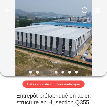
2026
Qingdao
Ruly
Steel
Engineering
Co.,Ltd.
All
Rights
MAISON
Reserved.
PRODUITS
VIDÉOS
VR
SHOW
Fabrication de structure métallique
AU
Entrepôt préfabriqué en acier,
SUJET
structure en H, section Q355,