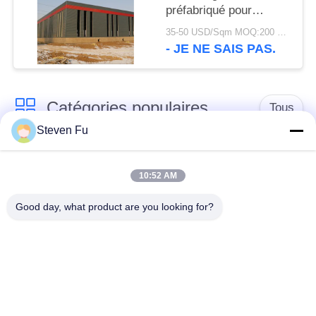
préfabriqué pour
stockage
35-50 USD/Sqm MOQ:200 mètres carrés
- JE NE SAIS PAS.
Catégories populaires
Tous
Steven Fu
entrepôt de structure
Atelier de structure
en acier
métallique
10:52 AM
Good day, what product are you looking for?
construction de
Fabrication de
structure métallique
structure métallique
Bâtiments à pans de
Bâtiments d'acier de
bois en acier
PEB
préfabriqués