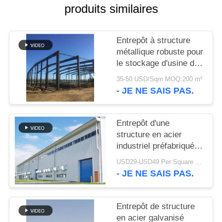
produits similaires
SOLUTION
DE
Entrepôt à structure
DÉFAUT
métallique robuste pour
le stockage d'usine de
ciment
BLOG
35-50 USD/Sqm MOQ:200 m²
- JE NE SAIS PAS.
PLAN
Entrepôt d'une
DU
structure en acier
SITE
industriel préfabriqué à
boulonnage moderne et
USD29-USD49 Per Square Meter MOQ:200 mètres carrés
robuste pour usine
- JE NE SAIS PAS.
PRIVACY
POLICY
Entrepôt de structure
en acier galvanisé