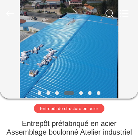
2026
Qingdao
Ruly
Steel
Engineering
Co.,Ltd.
All
Rights
MAISON
Reserved.
PRODUITS
VIDÉOS
VR
SHOW
Entrepôt de structure en acier
AU
Entrepôt préfabriqué en acier
SUJET
Assemblage boulonné Atelier industriel