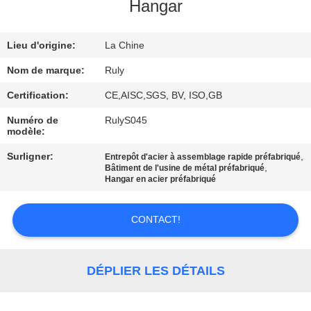
DE
Hangar
NOUS
Lieu d'origine:
La Chine
VISITE
Nom de marque:
Ruly
D'USINE
Certification:
CE,AISC,SGS, BV, ISO,GB
Numéro de
RulyS045
modèle:
CONTRÔLE
DE
Surligner:
,
Entrepôt d'acier à assemblage rapide préfabriqué
,
Bâtiment de l'usine de métal préfabriqué
QUALITÉ
Hangar en acier préfabriqué
CONTACT!
CONTACTEZ-
NOUS
DÉPLIER LES DÉTAILS
NOUVELLES