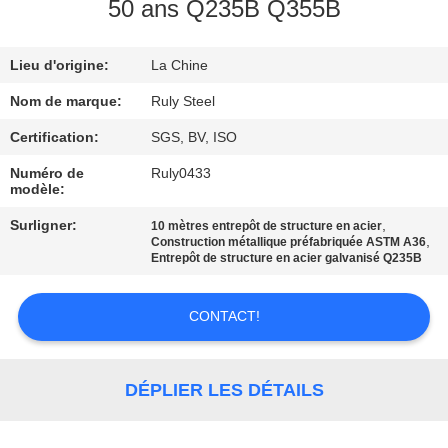
DE
50 ans Q235B Q355B
NOUS
Lieu d'origine:
La Chine
VISITE
Nom de marque:
Ruly Steel
D'USINE
Certification:
SGS, BV, ISO
Numéro de
Ruly0433
modèle:
CONTRÔLE
DE
Surligner:
,
10 mètres entrepôt de structure en acier
,
Construction métallique préfabriquée ASTM A36
QUALITÉ
Entrepôt de structure en acier galvanisé Q235B
CONTACT!
CONTACTEZ-
NOUS
DÉPLIER LES DÉTAILS
NOUVELLES