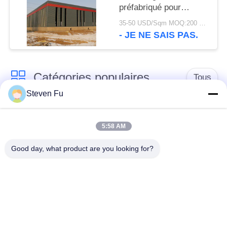
préfabriqué pour
stockage
35-50 USD/Sqm MOQ:200 mètres carrés
- JE NE SAIS PAS.
Catégories populaires
Tous
Steven Fu
entrepôt de structure
Atelier de structure
en acier
métallique
5:58 AM
Good day, what product are you looking for?
construction de
Fabrication de
structure métallique
structure métallique
Bâtiments à pans de
Bâtiments d'acier de
bois en acier
PEB
préfabriqués