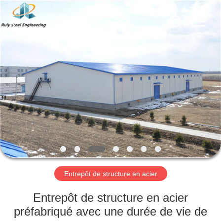
2026
Qingdao
Ruly
Steel
Engineering
Co.,Ltd.
All
Rights
MAISON
Reserved.
PRODUITS
VIDÉOS
VR
SHOW
Entrepôt de structure en acier
AU
Entrepôt de structure en acier
SUJET
préfabriqué avec une durée de vie de