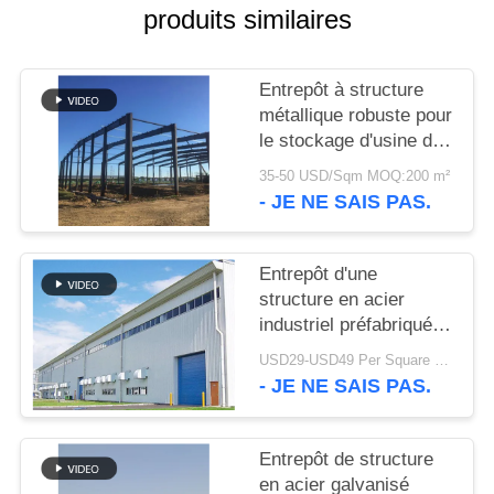
produits similaires
SOLUTION
DE
Entrepôt à structure
DÉFAUT
métallique robuste pour
le stockage d'usine de
ciment
BLOG
35-50 USD/Sqm MOQ:200 m²
- JE NE SAIS PAS.
PLAN
Entrepôt d'une
DU
structure en acier
SITE
industriel préfabriqué à
boulonnage moderne et
USD29-USD49 Per Square Meter MOQ:200 mètres carrés
robuste pour usine
- JE NE SAIS PAS.
PRIVACY
POLICY
Entrepôt de structure
en acier galvanisé