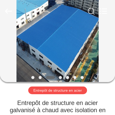
2026
Qingdao
Ruly
Steel
Engineering
Co.,Ltd.
All
Rights
MAISON
Reserved.
PRODUITS
VIDÉOS
VR
SHOW
Entrepôt de structure en acier
AU
Entrepôt de structure en acier
SUJET
galvanisé à chaud avec isolation en