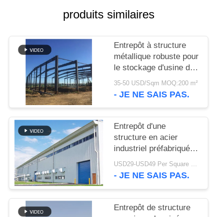
produits similaires
SOLUTION
DE
Entrepôt à structure
DÉFAUT
métallique robuste pour
le stockage d'usine de
BLOG
ciment
35-50 USD/Sqm MOQ:200 m²
- JE NE SAIS PAS.
PLAN
DU
Entrepôt d'une
structure en acier
SITE
industriel préfabriqué à
boulonnage moderne et
USD29-USD49 Per Square Meter MOQ:200 mètres carrés
robuste pour usine
PRIVACY
- JE NE SAIS PAS.
POLICY
Entrepôt de structure