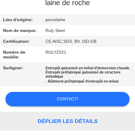
DE
laine de roche
NOUS
Lieu d'origine:
porcelaine
VISITE
Nom de marque:
Ruly Steel
D'USINE
Certification:
CE,AISC,SGS, BV, ISO,GB
Numéro de
RULYZ021
modèle:
CONTRÔLE
DE
Surligner:
,
Entrepôt galvanisé en métal d'immersion chaude
Entrepôt préfabriqué galvanisé de structure
métallique
QUALITÉ
,
Bâtiment préfabriqué d'entrepôt en métal
CONTACTEZ-
CONTACT!
NOUS
DÉPLIER LES DÉTAILS
NOUVELLES