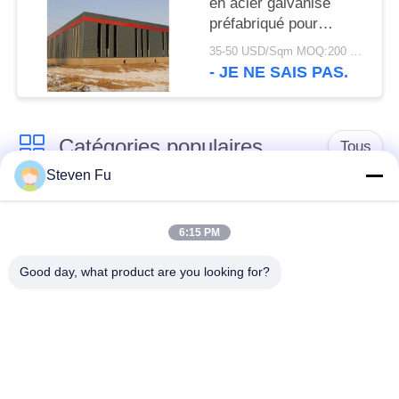
en acier galvanisé
préfabriqué pour
stockage
35-50 USD/Sqm MOQ:200 mètres carrés
- JE NE SAIS PAS.
Catégories populaires
Tous
Steven Fu
entrepôt de structure
Atelier de structure
en acier
métallique
6:15 PM
Good day, what product are you looking for?
construction de
Fabrication de
structure métallique
structure métallique
Bâtiments à pans de
Bâtiments d'acier de
bois en acier
PEB
préfabriqués