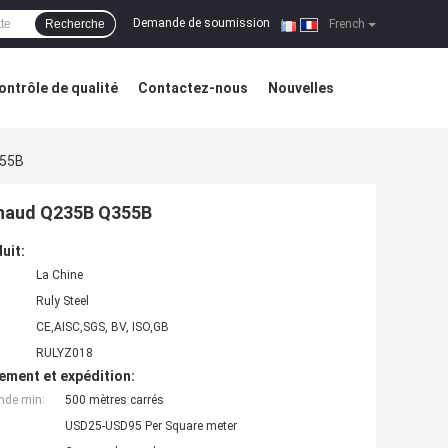
Demande de soumission
Recherche
|
French
ontrôle de qualité
Contactez-nous
Nouvelles
355B
 chaud Q235B Q355B
uit:
La Chine
Ruly Steel
CE,AISC,SGS, BV, ISO,GB
RULYZ018
ement et expédition:
nde min:
500 mètres carrés
USD25-USD95 Per Square meter