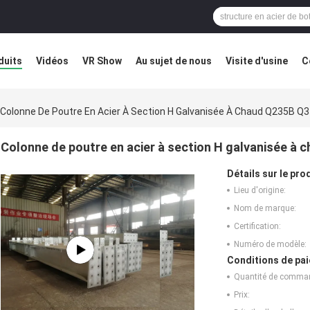
duits
Vidéos
VR Show
Au sujet de nous
Visite d'usine
C
éfaut
Blog
Colonne De Poutre En Acier À Section H Galvanisée À Chaud Q235B Q
Colonne de poutre en acier à section H galvanisée à
Détails sur le prod
Lieu d'origine:
Nom de marque:
Certification:
Numéro de modèle:
Conditions de pai
Quantité de comma
Prix: