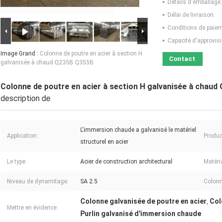
Détails d'emballage:
Délai de livraison:
Conditions de paiem
Capacité d'approvis
Image Grand :
Colonne de poutre en acier à section H
Contact
galvanisée à chaud Q235B Q355B
Colonne de poutre en acier à section H galvanisée à chau
description de
L'immersion chaude a galvanisé le matériel
Application:
Produc
structurel en acier
Le type:
Acier de construction architectural
Matéria
Niveau de dynamitage:
SA 2.5
Colonn
Colonne galvanisée de poutre en acier
Col
,
Mettre en évidence:
Purlin galvanisé d'immersion chaude