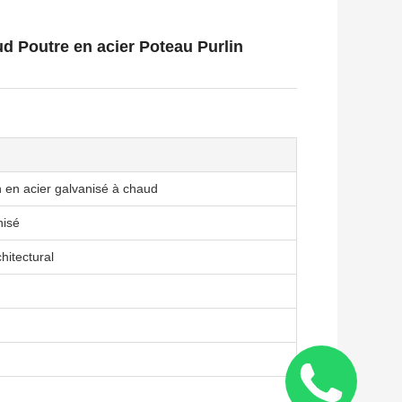
ud Poutre en acier Poteau Purlin
n en acier galvanisé à chaud
nisé
hitectural