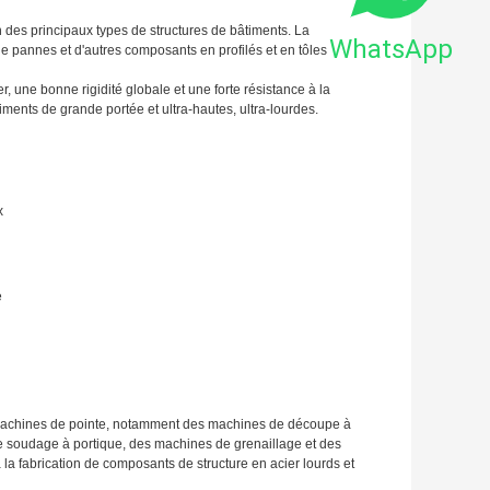
un des principaux types de structures de bâtiments. La
WhatsApp
e pannes et d'autres composants en profilés et en tôles
r, une bonne rigidité globale et une forte résistance à la
ments de grande portée et ultra-hautes, ultra-lourdes.
x
e
e machines de pointe, notamment des machines de découpe à
e soudage à portique, des machines de grenaillage et des
la fabrication de composants de structure en acier lourds et