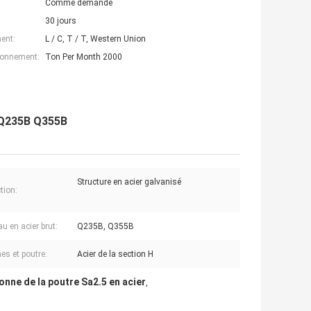
Comme demande
30 jours
ent:
L / C, T / T, Western Union
ionnement:
Ton Per Month 2000
d Q235B Q355B
Structure en acier galvanisé
tion:
u en acier brut:
Q235B, Q355B
es et poutre:
Acier de la section H
onne de la poutre Sa2.5 en acier
,