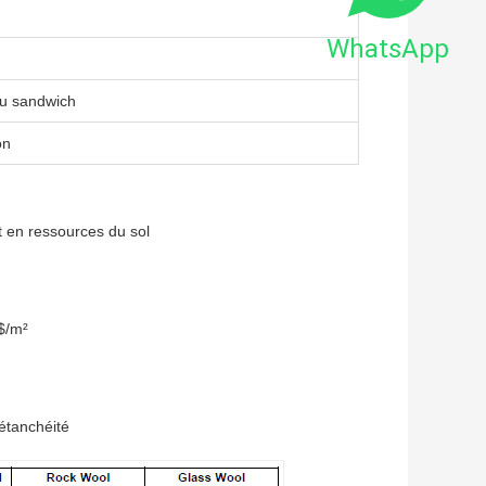
WhatsApp
au sandwich
on
t en ressources du sol
 $/m²
étanchéité