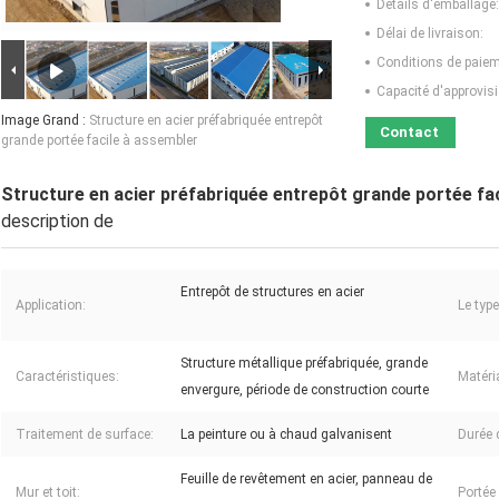
Détails d'emballage:
Délai de livraison:
Conditions de paiem
Capacité d'approvis
Image Grand :
Structure en acier préfabriquée entrepôt
Contact
grande portée facile à assembler
Structure en acier préfabriquée entrepôt grande portée fa
description de
Entrepôt de structures en acier
Application:
Le type
Structure métallique préfabriquée, grande
Caractéristiques:
Matéria
envergure, période de construction courte
Traitement de surface:
La peinture ou à chaud galvanisent
Durée d
Feuille de revêtement en acier, panneau de
Mur et toit:
Portée 