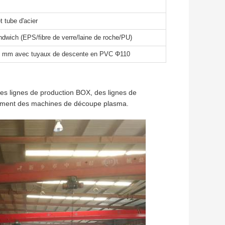
t tube d'acier
ndwich (EPS/fibre de verre/laine de roche/PU)
0,5 mm avec tuyaux de descente en PVC Φ110
 des lignes de production BOX, des lignes de
amment des machines de découpe plasma.