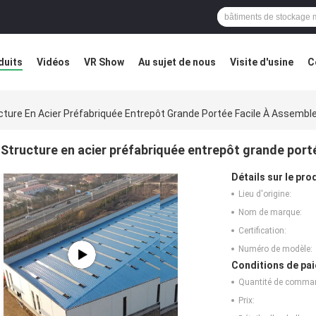
duits
Vidéos
VR Show
Au sujet de nous
Visite d'usine
C
éfaut
Blog
cture En Acier Préfabriquée Entrepôt Grande Portée Facile À Assembl
Structure en acier préfabriquée entrepôt grande port
Détails sur le prod
Lieu d'origine:
Nom de marque:
Certification:
Numéro de modèle:
Conditions de pai
Quantité de comma
Prix: