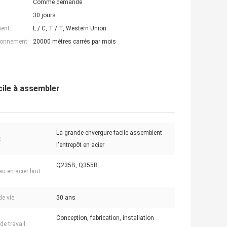
Comme demande
30 jours
ent:
L / C, T / T, Western Union
ionnement:
20000 mètres carrés par mois
cile à assembler
La grande envergure facile assemblent
:
l'entrepôt en acier
Q235B, Q355B
u en acier brut:
e vie:
50 ans
Conception, fabrication, installation
de travail: