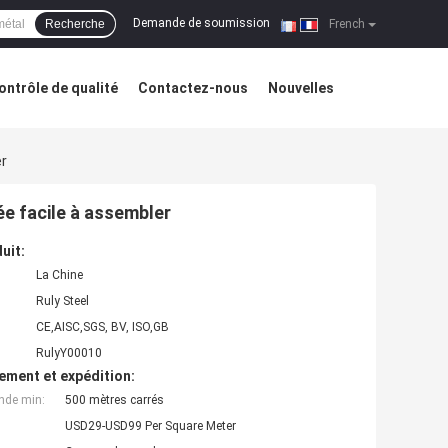
Demande de soumission
Recherche
|
French
ontrôle de qualité
Contactez-nous
Nouvelles
er
ée facile à assembler
uit:
La Chine
Ruly Steel
CE,AISC,SGS, BV, ISO,GB
RulyY00010
ement et expédition:
nde min:
500 mètres carrés
USD29-USD99 Per Square Meter