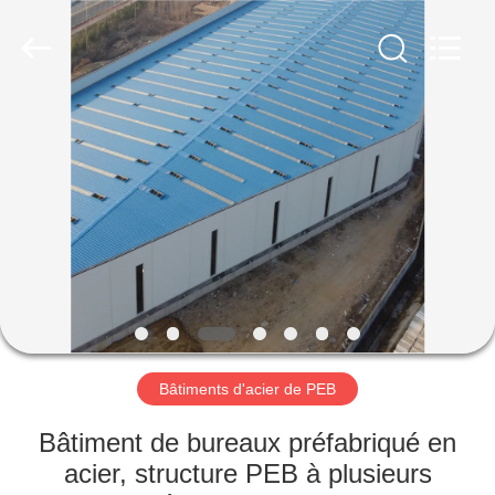
2026
Qingdao
Ruly
Steel
Engineering
Co.,Ltd.
All
Rights
MAISON
Reserved.
PRODUITS
VIDÉOS
VR
SHOW
Bâtiments d'acier de PEB
AU
Bâtiment de bureaux préfabriqué en
SUJET
acier, structure PEB à plusieurs