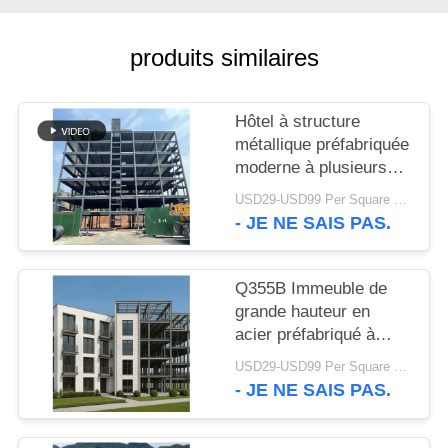
SOLUTION
produits similaires
DE
DÉFAUT
Hôtel à structure
métallique préfabriquée
BLOG
moderne à plusieurs
étages
USD29-USD99 Per Square Meter MOQ:200 mètres carrés
- JE NE SAIS PAS.
SITEMAP
PRIVACY
Q355B Immeuble de
grande hauteur en
POLICY
acier préfabriqué à
plusieurs étages en
USD29-USD99 Per Square Meter MOQ:500 mètres carrés
acier
- JE NE SAIS PAS.