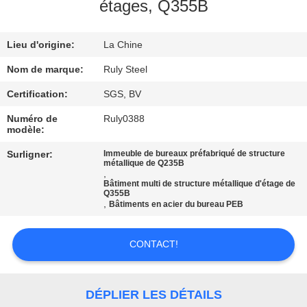
DE
étages, Q355B
NOUS
Lieu d'origine:
La Chine
VISITE
Nom de marque:
Ruly Steel
D'USINE
Certification:
SGS, BV
Numéro de
Ruly0388
modèle:
CONTRÔLE
DE
Surligner:
Immeuble de bureaux préfabriqué de structure
métallique de Q235B
,
QUALITÉ
Bâtiment multi de structure métallique d'étage de
Q355B
,
Bâtiments en acier du bureau PEB
CONTACTEZ-
NOUS
CONTACT!
NOUVELLES
DÉPLIER LES DÉTAILS