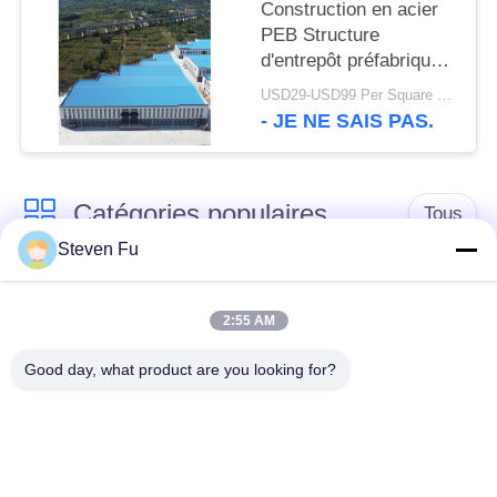
Construction en acier
PEB Structure
d'entrepôt préfabriquée
Q235B Q355B
USD29-USD99 Per Square Meter MOQ:500 mètres carrés
- JE NE SAIS PAS.
Catégories populaires
Tous
Steven Fu
entrepôt de structure
Atelier de structure
en acier
métallique
2:55 AM
Good day, what product are you looking for?
construction de
Fabrication de
structure métallique
structure métallique
Bâtiments à pans de
Bâtiments d'acier de