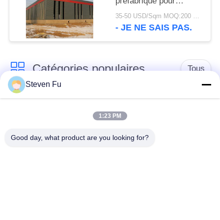
préfabriqué pour
stockage
35-50 USD/Sqm MOQ:200 mètres carrés
- JE NE SAIS PAS.
Catégories populaires
Tous
Steven Fu
entrepôt de structure
Atelier de structure
en acier
métallique
1:23 PM
Good day, what product are you looking for?
construction de
Fabrication de
structure métallique
structure métallique
Bâtiments à pans de
Bâtiments d'acier de
bois en acier
PEB
préfabriqués