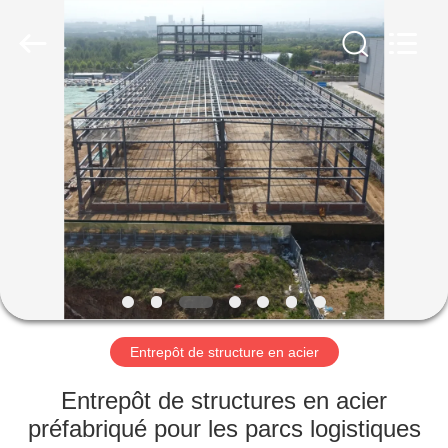
2026
Qingdao
Ruly
Steel
Engineering
Co.,Ltd.
All
Rights
MAISON
Reserved.
PRODUITS
VIDÉOS
VR
SHOW
Entrepôt de structure en acier
AU
Entrepôt de structures en acier
SUJET
préfabriqué pour les parcs logistiques