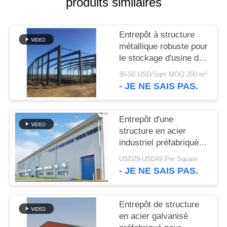
produits similaires
SOLUTION
DE
Entrepôt à structure
métallique robuste pour
DÉFAUT
le stockage d'usine de
ciment
35-50 USD/Sqm MOQ:200 m²
BLOG
- JE NE SAIS PAS.
SITEMAP
Entrepôt d'une
structure en acier
industriel préfabriqué à
PRIVACY
boulonnage moderne et
USD29-USD49 Per Square Meter MOQ:200 mètres carrés
POLICY
robuste pour usine
- JE NE SAIS PAS.
Entrepôt de structure
en acier galvanisé