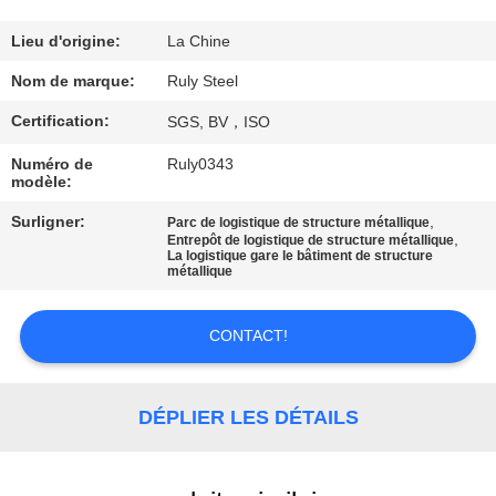
DE
NOUS
Lieu d'origine:
La Chine
Nom de marque:
Ruly Steel
VISITE
Certification:
SGS, BV，ISO
D'USINE
Numéro de
Ruly0343
modèle:
CONTRÔLE
Surligner:
,
Parc de logistique de structure métallique
,
Entrepôt de logistique de structure métallique
DE
La logistique gare le bâtiment de structure
métallique
QUALITÉ
CONTACT!
CONTACTEZ-
NOUS
DÉPLIER LES DÉTAILS
NOUVELLES