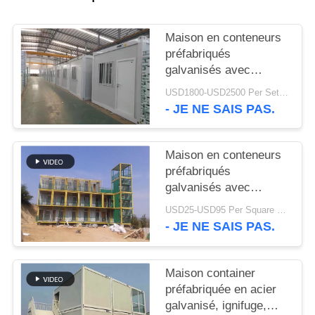
SOLUTION
Maison en conteneurs
DE
préfabriqués
DÉFAUT
galvanisés avec
panneaux en laine de
USD1800-USD2500 Per Set MOQ:1 ensemble
verre
- JE NE SAIS PAS.
BLOG
Maison en conteneurs
SITEMAP
préfabriqués
galvanisés avec
PRIVACY
panneaux en laine de
USD25-USD95 Per Square meter MOQ:500 mètres carrés
verre
POLICY
- JE NE SAIS PAS.
Maison container
préfabriquée en acier
galvanisé, ignifuge,