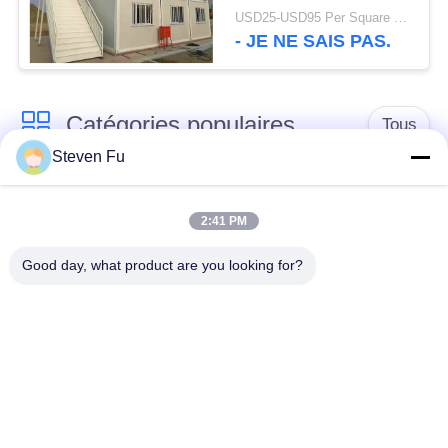
durée de vie 25 ans
USD25-USD95 Per Square meter MOQ:500 mètres carrés
- JE NE SAIS PAS.
Catégories populaires
Tous
Steven Fu
entrepôt de structure
Atelier de structure
en acier
métallique
2:41 PM
Good day, what product are you looking for?
construction de
Fabrication de
structure métallique
structure métallique
Bâtiments à pans de
Bâtiments d'acier de
bois en acier
PEB
préfabriqués