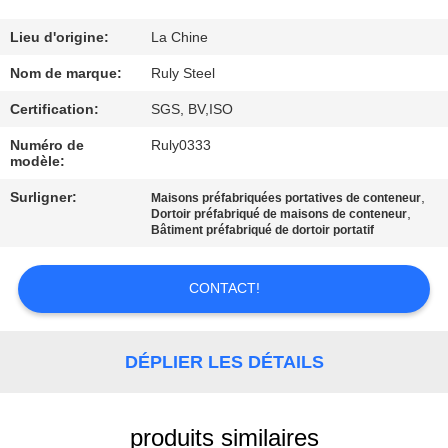
DE
NOUS
Lieu d'origine:
La Chine
Nom de marque:
Ruly Steel
VISITE
Certification:
SGS, BV,ISO
D'USINE
Numéro de
Ruly0333
modèle:
CONTRÔLE
Surligner:
,
Maisons préfabriquées portatives de conteneur
,
Dortoir préfabriqué de maisons de conteneur
DE
Bâtiment préfabriqué de dortoir portatif
QUALITÉ
CONTACT!
CONTACTEZ-
NOUS
DÉPLIER LES DÉTAILS
NOUVELLES
produits similaires