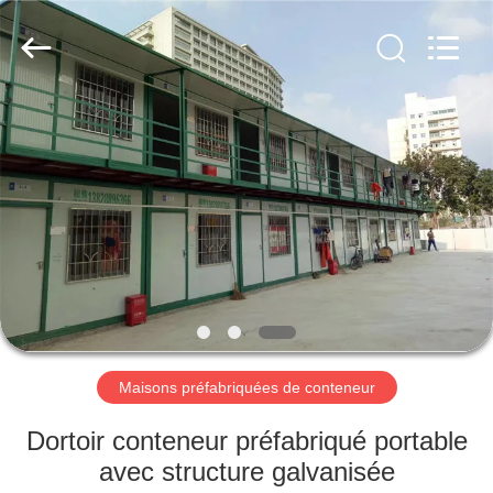
2026
Qingdao
Ruly
Steel
Engineering
Co.,Ltd.
All
Rights
MAISON
Reserved.
PRODUITS
VIDÉOS
VR
SHOW
Maisons préfabriquées de conteneur
AU
Dortoir conteneur préfabriqué portable
SUJET
avec structure galvanisée