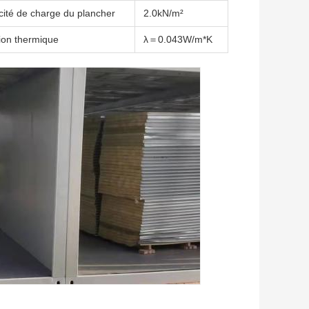
ité de charge du plancher
2.0kN/m²
tion thermique
λ＝0.043W/m*K