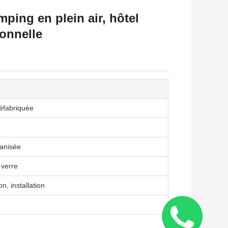
ping en plein air, hôtel
onnelle
éfabriquée
vanisée
 verre
n, installation