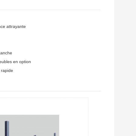
nce attrayante
étanche
eubles en option
 rapide