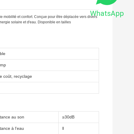
WhatsApp
 mobilité et confort. Conçue pour être déplacée vers divers
ergie solaire et d'eau. Disponible en tailles
ble
camp
le coût, recyclage
tance au son
≥30dB
tance à l'eau
‖