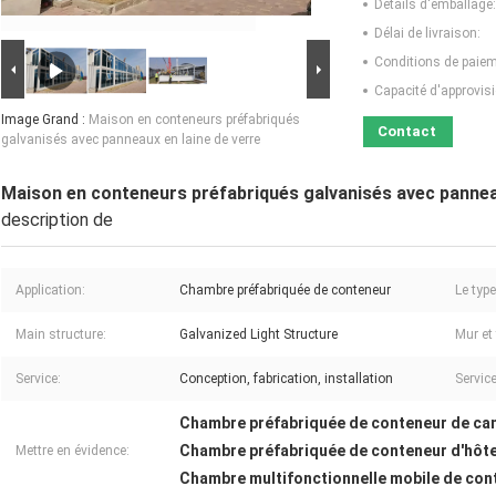
Détails d'emballage:
Délai de livraison:
Conditions de paiem
Capacité d'approvis
Image Grand :
Maison en conteneurs préfabriqués
Contact
galvanisés avec panneaux en laine de verre
Maison en conteneurs préfabriqués galvanisés avec panneau
description de
Application:
Chambre préfabriquée de conteneur
Le type
Main structure:
Galvanized Light Structure
Mur et 
Service:
Conception, fabrication, installation
Service 
Chambre préfabriquée de conteneur de ca
Chambre préfabriquée de conteneur d'hôte
Mettre en évidence:
Chambre multifonctionnelle mobile de con