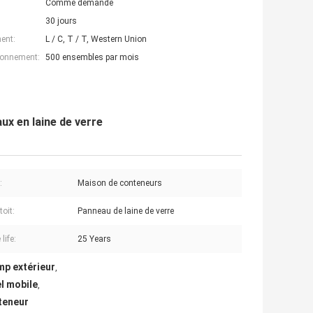
Comme demande
30 jours
ent:
L / C, T / T, Western Union
ionnement:
500 ensembles par mois
x en laine de verre
:
Maison de conteneurs
toit:
Panneau de laine de verre
life:
25 Years
mp extérieur
,
l mobile
,
teneur