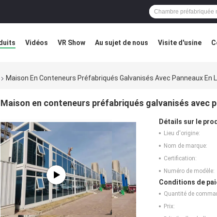
duits
Vidéos
VR Show
Au sujet de nous
Visite d'usine
C
éfaut
Blog
Maison En Conteneurs Préfabriqués Galvanisés Avec Panneaux En L
Maison en conteneurs préfabriqués galvanisés avec p
Détails sur le prod
Lieu d'origine:
Nom de marque:
Certification:
Numéro de modèle:
Conditions de pai
Quantité de comma
Prix: