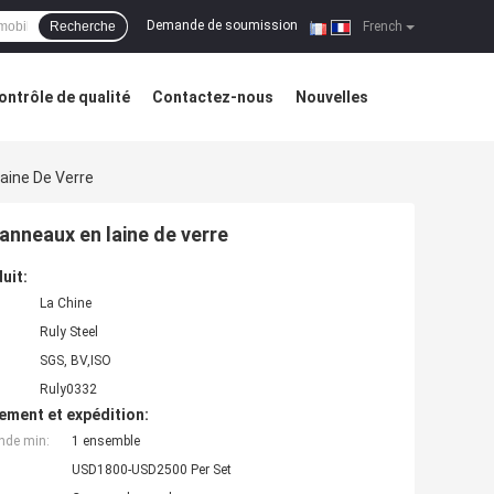
Demande de soumission
Recherche
|
French
ontrôle de qualité
Contactez-nous
Nouvelles
aine De Verre
anneaux en laine de verre
uit:
La Chine
Ruly Steel
SGS, BV,ISO
Ruly0332
ement et expédition:
nde min:
1 ensemble
USD1800-USD2500 Per Set