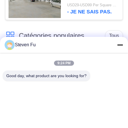
construction d'atelier
USD29-USD99 Per Square Meter MOQ:500 mètres carrés
en métal de mezzanine
- JE NE SAIS PAS.
Catégories populaires
Tous
Steven Fu
entrepôt de structure
Atelier de structure
en acier
métallique
9:24 PM
Good day, what product are you looking for?
construction de
Fabrication de
structure métallique
structure métallique
Bâtiments à pans de
Bâtiments d'acier de
bois en acier
PEB
préfabriqués