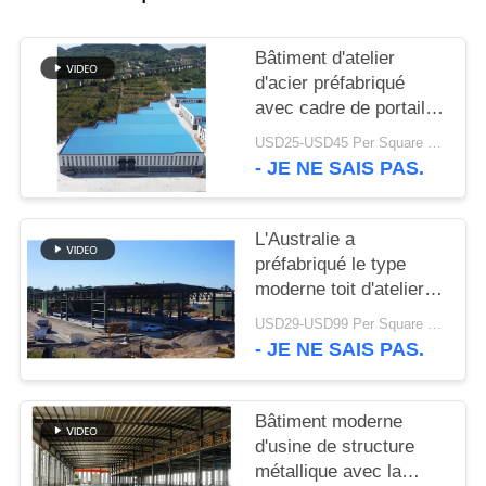
SOLUTION
Bâtiment d'atelier
DE
d'acier préfabriqué
DÉFAUT
avec cadre de portail
galvanisé
USD25-USD45 Per Square Meter MOQ:200 mètres carrés
- JE NE SAIS PAS.
BLOG
L'Australie a
PLAN
préfabriqué le type
DU
moderne toit d'atelier
de structures
SITE
USD29-USD99 Per Square Meter MOQ:500 mètres carrés
métalliques de botte
- JE NE SAIS PAS.
PRIVACY
POLICY
Bâtiment moderne
d'usine de structure
métallique avec la