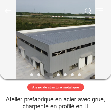
2026
Qingdao
Ruly
Steel
Engineering
Co.,Ltd.
All
Rights
MAISON
Reserved.
PRODUITS
VIDÉOS
VR
SHOW
Atelier de structure métallique
AU
Atelier préfabriqué en acier avec grue,
SUJET
charpente en profilé en H