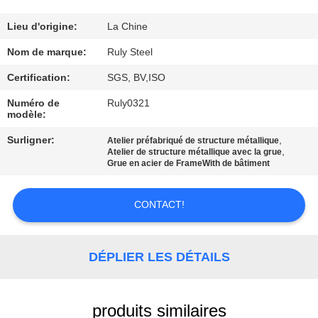
DE
NOUS
Lieu d'origine:
La Chine
Nom de marque:
Ruly Steel
VISITE
Certification:
SGS, BV,ISO
D'USINE
Numéro de
Ruly0321
modèle:
CONTRÔLE
Surligner:
,
Atelier préfabriqué de structure métallique
,
Atelier de structure métallique avec la grue
DE
Grue en acier de FrameWith de bâtiment
QUALITÉ
CONTACT!
CONTACTEZ-
NOUS
DÉPLIER LES DÉTAILS
NOUVELLES
produits similaires