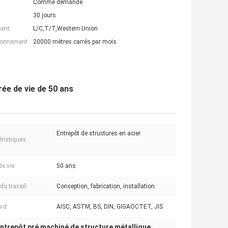
Comme demande
30 jours
ent:
L/C,T/T,Western Union
ionnement:
20000 mètres carrés par mois
ée de vie de 50 ans
Entrepôt de structures en acier
éristiques:
e vie:
50 ans
du travail:
Conception, fabrication, installation
rd:
AISC, ASTM, BS, DIN, GIGAOCTET, JIS
ntrepôt pré machiné de structure métallique
,