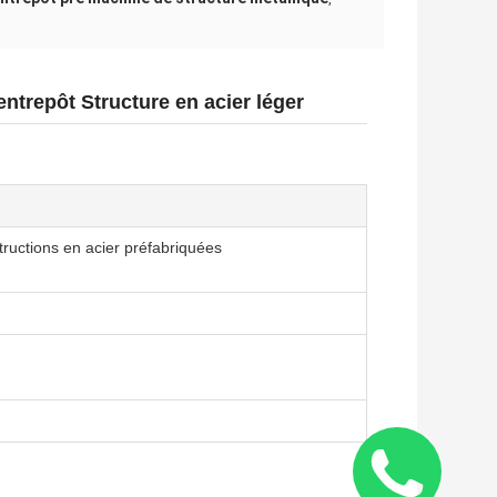
ntrepôt Structure en acier léger
tructions en acier préfabriquées