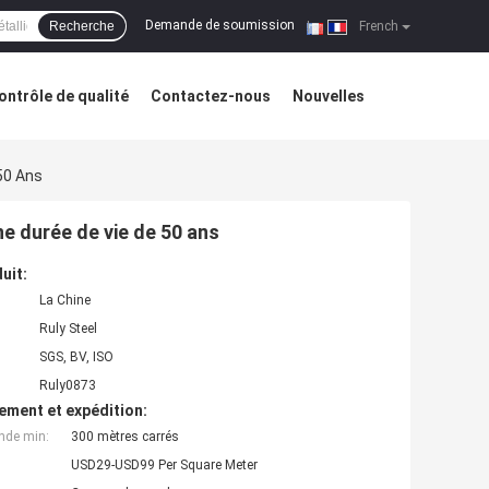
Demande de soumission
Recherche
|
French
ontrôle de qualité
Contactez-nous
Nouvelles
50 Ans
e durée de vie de 50 ans
uit:
La Chine
Ruly Steel
SGS, BV, ISO
Ruly0873
ement et expédition:
nde min:
300 mètres carrés
USD29-USD99 Per Square Meter