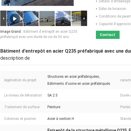
Détails d'emballage:
Délai de livraison:
Conditions de paiem
Capacité d'approvis
Image Grand :
Bâtiment d'entrepôt en acier Q235
Contact
préfabriqué avec une durée de vie de 50 ans
Bâtiment d'entrepôt en acier Q235 préfabriqué avec une dur
description de
Structures en acier préfabriquées,
Application du projet:
caract
Bâtiments d'usine en acier préfabriqués
Le niveau de détonation:
SA 2.5
Durée d
Traitement de surface:
Peinture
Portée 
Colonnes et poutres:
Acier à section H
Standa
Entrepôt de la structure métallique Q235
E
,