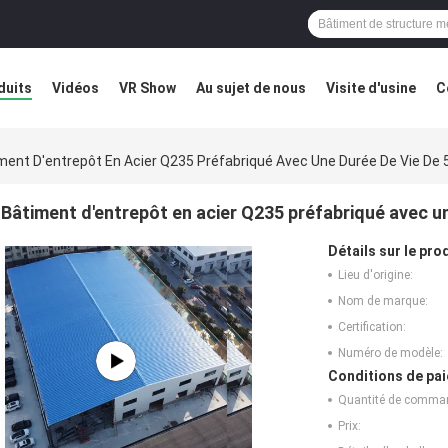
duits
Vidéos
VR Show
Au sujet de nous
Visite d'usine
C
éfaut
Blog
ment D'entrepôt En Acier Q235 Préfabriqué Avec Une Durée De Vie De 
Bâtiment d'entrepôt en acier Q235 préfabriqué avec un
Détails sur le prod
Lieu d'origine:
Nom de marque:
Certification:
Numéro de modèle:
Conditions de pai
Quantité de comma
Prix: