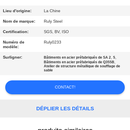
DE
NOUS
Lieu d'origine:
La Chine
Nom de marque:
Ruly Steel
VISITE
Certification:
SGS, BV, ISO
D'USINE
Numéro de
Ruly0233
modèle:
CONTRÔLE
Surligner:
,
,
Bâtiments en acier préfabriqués de SA 2
5
,
Bâtiments en acier préfabriqués de Q355B
DE
Atelier de structure métallique de soufflage de
sable
QUALITÉ
CONTACT!
CONTACTEZ-
NOUS
DÉPLIER LES DÉTAILS
NOUVELLES