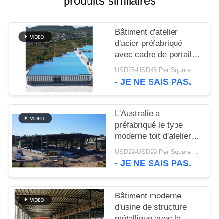
produits similaires
SOLUTION
Bâtiment d'atelier
DE
d'acier préfabriqué
DÉFAUT
avec cadre de portail
galvanisé
USD25-USD45 Per Square Meter MOQ:200 mètres carrés
BLOG
- JE NE SAIS PAS.
SITEMAP
L'Australie a
préfabriqué le type
moderne toit d'atelier
PRIVACY
de structures
USD29-USD99 Per Square Meter MOQ:500 mètres carrés
POLICY
métalliques de botte
- JE NE SAIS PAS.
Bâtiment moderne
d'usine de structure
métallique avec la