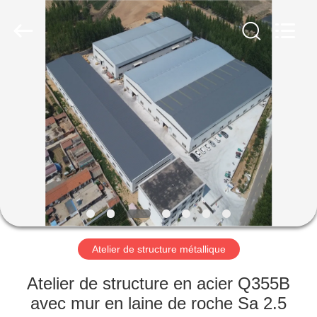
2026
Qingdao
Ruly
Steel
Engineering
Co.,Ltd.
All
Rights
MAISON
Reserved.
PRODUITS
VIDÉOS
VR
SHOW
Atelier de structure métallique
AU
Atelier de structure en acier Q355B
SUJET
avec mur en laine de roche Sa 2.5