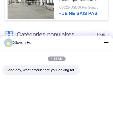
construction d'atelier
USD29-USD99 Per Square Meter MOQ:500 mètres carrés
en métal de mezzanine
- JE NE SAIS PAS.
Catégories populaires
Tous
Steven Fu
entrepôt de structure
Atelier de structure
en acier
métallique
4:14 AM
Good day, what product are you looking for?
construction de
Fabrication de
structure métallique
structure métallique
Bâtiments à pans de
Bâtiments d'acier de
bois en acier
PEB
préfabriqués