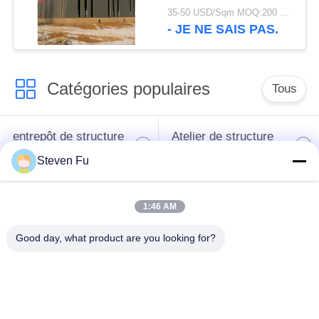
stockage
35-50 USD/Sqm MOQ:200 mètres carrés
- JE NE SAIS PAS.
Catégories populaires
Tous
entrepôt de structure
Atelier de structure
en acier
métallique
Steven Fu
construction de
Fabrication de
1:46 AM
structure métallique
structure métallique
Good day, what product are you looking for?
Bâtiments à pans de
Bâtiments d'acier de
bois en acier
PEB
préfabriqués