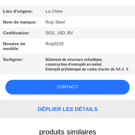
DE
NOUS
Lieu d'origine:
La Chine
Nom de marque:
Ruly Steel
VISITE
Certification:
SGS, ,ISO, BV
D'USINE
Numéro de
Ruly0228
modèle:
CONTRÔLE
Surligner:
,
Bâtiment de structure métallique
,
construction d'entrepôt en métal
DE
,
Entrepôt préfabriqué de cadre d'acier de SA 2
5
QUALITÉ
CONTACT!
CONTACTEZ-
NOUS
DÉPLIER LES DÉTAILS
NOUVELLES
produits similaires