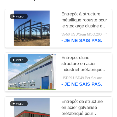
SOLUTION
Entrepôt à structure
DE
métallique robuste pour
DÉFAUT
le stockage d'usine de
ciment
35-50 USD/Sqm MOQ:200 m²
- JE NE SAIS PAS.
BLOG
Entrepôt d'une
PLAN
structure en acier
DU
industriel préfabriqué à
boulonnage moderne et
SITE
USD29-USD49 Per Square Meter MOQ:200 mètres carrés
robuste pour usine
- JE NE SAIS PAS.
PRIVACY
POLICY
Entrepôt de structure
en acier galvanisé
préfabriqué pour