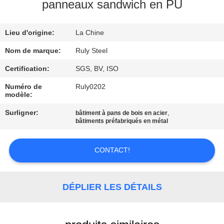
DE
panneaux sandwich en PU
NOUS
Lieu d'origine:
La Chine
VISITE
Nom de marque:
Ruly Steel
D'USINE
Certification:
SGS, BV, ISO
Numéro de
Ruly0202
modèle:
CONTRÔLE
DE
Surligner:
,
bâtiment à pans de bois en acier
bâtiments préfabriqués en métal
QUALITÉ
CONTACT!
CONTACTEZ-
NOUS
DÉPLIER LES DÉTAILS
NOUVELLES