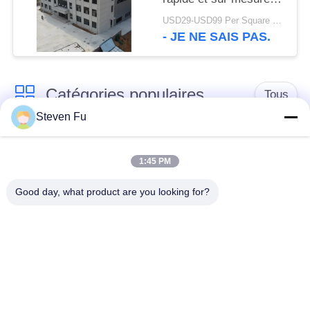
pour les entreprises
USD29-USD99 Per Square Meter MOQ:200 mètres carrés
modernes
- JE NE SAIS PAS.
Catégories populaires
Tous
Steven Fu
entrepôt de structure
Atelier de structure
en acier
métallique
1:45 PM
Good day, what product are you looking for?
construction de
Fabrication de
structure métallique
structure métallique
Bâtiments à pans de
Bâtiments d'acier de
bois en acier
PEB
préfabriqués