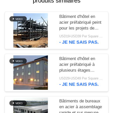
produits similaires
SOLUTION
Bâtiment d'hôtel en
DE
acier préfabriqué peint
DÉFAUT
pour les projets de
villégiature
USD19-USD39 Per Square Meter MOQ:200 mètres carrés
BLOG
- JE NE SAIS PAS.
SITEMAP
Bâtiment d'hôtel en
acier préfabriqué à
plusieurs étages
PRIVACY
antisysmique
USD29-USD49 Per Square Meter MOQ:200 mètres carrés
POLICY
- JE NE SAIS PAS.
Bâtiments de bureaux
en acier à assemblage
rapide et sur mesure