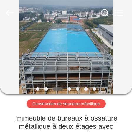
2026
Qingdao
Ruly
Steel
Engineering
Co.,Ltd.
All
Rights
MAISON
Reserved.
PRODUITS
VIDÉOS
VR
SHOW
Construction de structure métallique
AU
Immeuble de bureaux à ossature
SUJET
métallique à deux étages avec