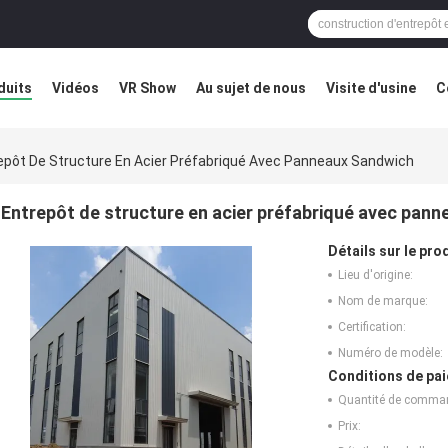
duits
Vidéos
VR Show
Au sujet de nous
Visite d'usine
C
éfaut
Blog
epôt De Structure En Acier Préfabriqué Avec Panneaux Sandwich
Entrepôt de structure en acier préfabriqué avec pan
Détails sur le prod
Lieu d'origine:
Nom de marque:
Certification:
Numéro de modèle:
Conditions de pai
Quantité de comma
Prix: