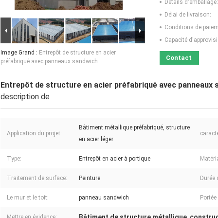
Détails d'emballage:
Délai de livraison:
Conditions de paiem
Capacité d'approvis
Image Grand :
Entrepôt de structure en acier
Contact
préfabriqué avec panneaux sandwich
Entrepôt de structure en acier préfabriqué avec panneaux
description de
Bâtiment métallique préfabriqué, structure
Application du projet:
caract
en acier léger
Type:
Entrepôt en acier à portique
Matéria
Traitement de surface:
Peinture
Durée d
Le mur et le toit:
panneau sandwich
Portée 
Bâtiment de structure métallique
construc
Mettre en évidence:
,