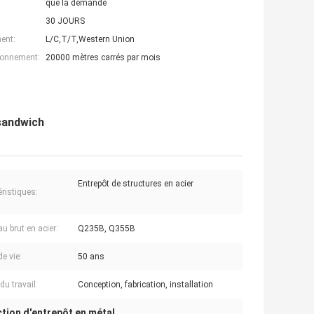
que la demande
30 JOURS
ent:
L/C,T/T,Western Union
ionnement:
20000 mètres carrés par mois
 sandwich
Entrepôt de structures en acier
éristiques:
u brut en acier:
Q235B, Q355B
e vie:
50 ans
du travail:
Conception, fabrication, installation
tion d'entrepôt en métal