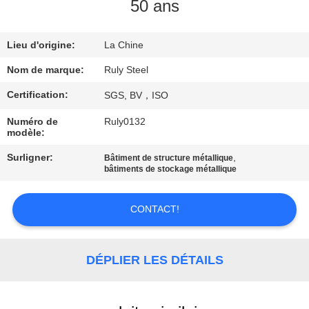
DE
50 ans
NOUS
Lieu d'origine:
La Chine
VISITE
Nom de marque:
Ruly Steel
D'USINE
Certification:
SGS, BV，ISO
Numéro de
Ruly0132
CONTRÔLE
modèle:
DE
Surligner:
,
Bâtiment de structure métallique
bâtiments de stockage métallique
QUALITÉ
CONTACT!
CONTACTEZ-
NOUS
DÉPLIER LES DÉTAILS
NOUVELLES