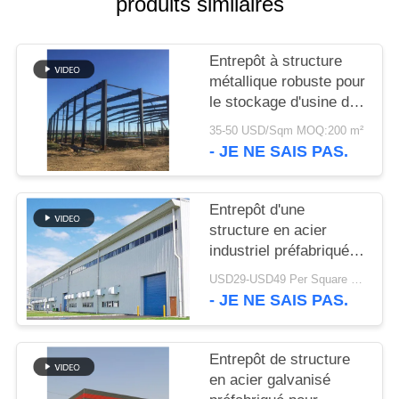
produits similaires
SOLUTION
DE
Entrepôt à structure
métallique robuste pour
DÉFAUT
le stockage d'usine de
ciment
35-50 USD/Sqm MOQ:200 m²
BLOG
- JE NE SAIS PAS.
SITEMAP
Entrepôt d'une
structure en acier
industriel préfabriqué à
PRIVACY
boulonnage moderne et
USD29-USD49 Per Square Meter MOQ:200 mètres carrés
POLICY
robuste pour usine
- JE NE SAIS PAS.
Entrepôt de structure
en acier galvanisé