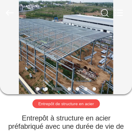
2026
Qingdao
Ruly
Steel
Engineering
Co.,Ltd.
All
Rights
MAISON
Reserved.
PRODUITS
VIDÉOS
VR
SHOW
Entrepôt de structure en acier
AU
Entrepôt à structure en acier
SUJET
préfabriqué avec une durée de vie de