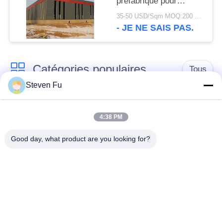
préfabriqué pour
stockage
35-50 USD/Sqm MOQ:200 mètres carrés
- JE NE SAIS PAS.
Catégories populaires
Tous
Steven Fu
entrepôt de structure
Atelier de structure
en acier
métallique
4:38 PM
Good day, what product are you looking for?
construction de
Fabrication de
structure métallique
structure métallique
Bâtiments à pans de
Bâtiments d'acier de
bois en acier
PEB
préfabriqués