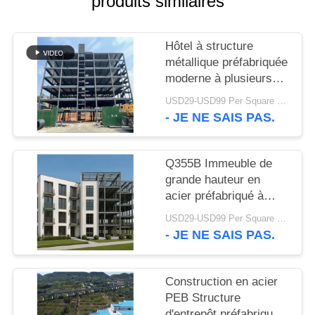
produits similaires
SOLUTION
Hôtel à structure
DE
métallique préfabriquée
DÉFAUT
moderne à plusieurs
étages
USD29-USD99 Per Square Meter MOQ:200 mètres carrés
BLOG
- JE NE SAIS PAS.
SITEMAP
Q355B Immeuble de
grande hauteur en
acier préfabriqué à
PRIVACY
plusieurs étages en
USD29-USD99 Per Square Meter MOQ:500 mètres carrés
POLICY
acier
- JE NE SAIS PAS.
Construction en acier
PEB Structure
d'entrepôt préfabriquée