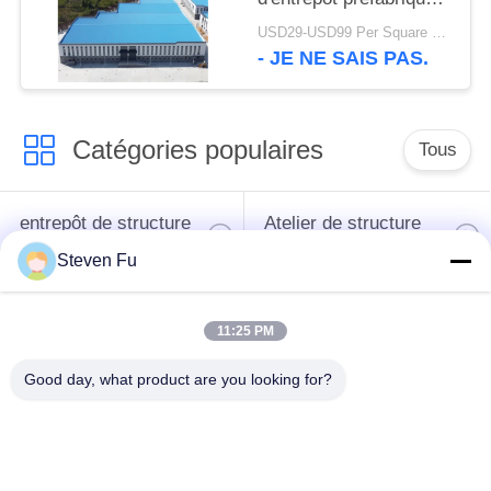
Q235B Q355B
USD29-USD99 Per Square Meter MOQ:500 mètres carrés
- JE NE SAIS PAS.
Catégories populaires
Tous
entrepôt de structure
Atelier de structure
en acier
métallique
Steven Fu
construction de
Fabrication de
11:25 PM
structure métallique
structure métallique
Good day, what product are you looking for?
Bâtiments à pans de
Bâtiments d'acier de
bois en acier
PEB
préfabriqués