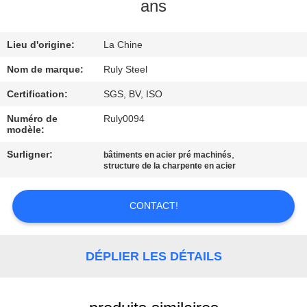
DE
ans
NOUS
Lieu d'origine:
La Chine
VISITE
Nom de marque:
Ruly Steel
D'USINE
Certification:
SGS, BV, ISO
Numéro de
Ruly0094
modèle:
CONTRÔLE
DE
Surligner:
,
bâtiments en acier pré machinés
structure de la charpente en acier
QUALITÉ
CONTACT!
CONTACTEZ-
NOUS
DÉPLIER LES DÉTAILS
NOUVELLES