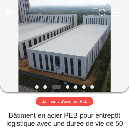
2026
Qingdao
Ruly
Steel
Engineering
Co.,Ltd.
All
Rights
MAISON
Reserved.
PRODUITS
VIDÉOS
VR
SHOW
Bâtiments d'acier de PEB
AU
Bâtiment en acier PEB pour entrepôt
SUJET
logistique avec une durée de vie de 50