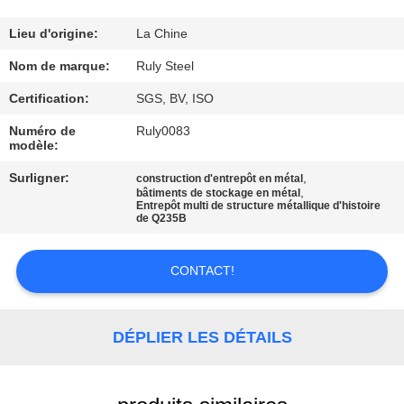
DE
NOUS
Lieu d'origine:
La Chine
Nom de marque:
Ruly Steel
VISITE
Certification:
SGS, BV, ISO
D'USINE
Numéro de
Ruly0083
modèle:
CONTRÔLE
Surligner:
,
construction d'entrepôt en métal
,
bâtiments de stockage en métal
DE
Entrepôt multi de structure métallique d'histoire
de Q235B
QUALITÉ
CONTACT!
CONTACTEZ-
NOUS
DÉPLIER LES DÉTAILS
NOUVELLES