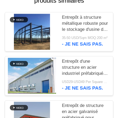
produits similaires
SOLUTION
Entrepôt à structure
DE
métallique robuste pour
DÉFAUT
le stockage d'usine de
ciment
35-50 USD/Sqm MOQ:200 m²
BLOG
- JE NE SAIS PAS.
SITEMAP
Entrepôt d'une
structure en acier
industriel préfabriqué à
PRIVACY
boulonnage moderne et
USD29-USD49 Per Square Meter MOQ:200 mètres carrés
POLICY
robuste pour usine
- JE NE SAIS PAS.
Entrepôt de structure
en acier galvanisé
préfabriqué pour