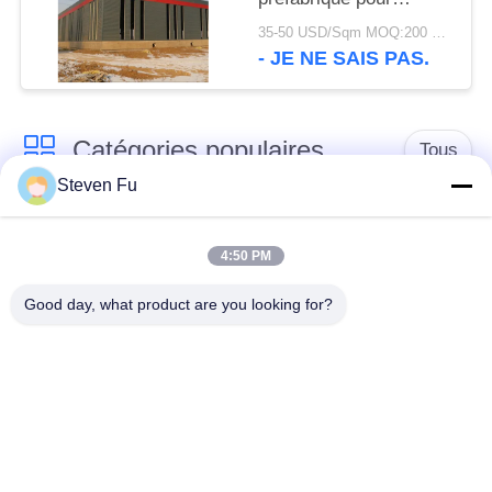
stockage
35-50 USD/Sqm MOQ:200 mètres carrés
- JE NE SAIS PAS.
Catégories populaires
Tous
Steven Fu
entrepôt de structure
Atelier de structure
en acier
métallique
4:50 PM
Good day, what product are you looking for?
construction de
Fabrication de
structure métallique
structure métallique
Bâtiments à pans de
Bâtiments d'acier de
bois en acier
PEB
préfabriqués