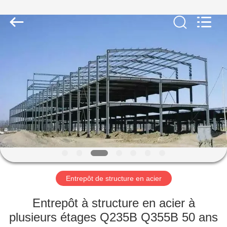
2026
Qingdao
Ruly
Steel
Engineering
Co.,Ltd.
All
Rights
MAISON
Reserved.
PRODUITS
VIDÉOS
VR
SHOW
Entrepôt de structure en acier
AU
Entrepôt à structure en acier à
SUJET
plusieurs étages Q235B Q355B 50 ans