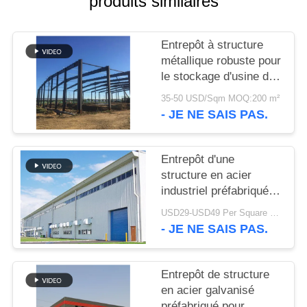
produits similaires
SOLUTION
Entrepôt à structure
DE
métallique robuste pour
DÉFAUT
le stockage d'usine de
ciment
35-50 USD/Sqm MOQ:200 m²
BLOG
- JE NE SAIS PAS.
SITEMAP
Entrepôt d'une
structure en acier
industriel préfabriqué à
PRIVACY
boulonnage moderne et
USD29-USD49 Per Square Meter MOQ:200 mètres carrés
POLICY
robuste pour usine
- JE NE SAIS PAS.
Entrepôt de structure
en acier galvanisé
préfabriqué pour