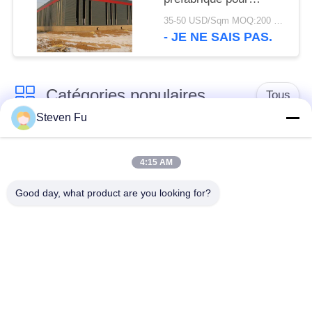
stockage
35-50 USD/Sqm MOQ:200 mètres carrés
- JE NE SAIS PAS.
Catégories populaires
Tous
Steven Fu
entrepôt de structure
Atelier de structure
en acier
métallique
4:15 AM
Good day, what product are you looking for?
construction de
Fabrication de
structure métallique
structure métallique
Bâtiments à pans de
Bâtiments d'acier de
bois en acier
PEB
préfabriqués