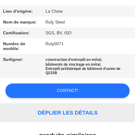
DE
NOUS
Lieu d'origine:
La Chine
Nom de marque:
Ruly Steel
VISITE
Certification:
SGS, BV, ISO
D'USINE
Numéro de
Ruly0071
modèle:
CONTRÔLE
Surligner:
,
construction d'entrepôt en métal
,
bâtiments de stockage en métal
DE
Entrepôt préfabriqué de bâtiment d'usine de
Q235B
QUALITÉ
CONTACT!
CONTACTEZ-
NOUS
DÉPLIER LES DÉTAILS
NOUVELLES