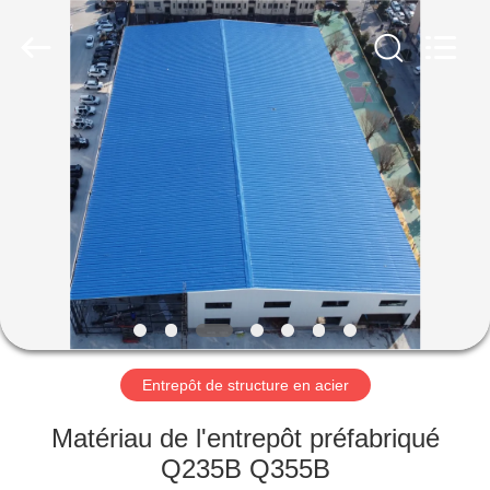
2026
Qingdao
Ruly
Steel
Engineering
Co.,Ltd.
All
Rights
MAISON
Reserved.
PRODUITS
VIDÉOS
VR
SHOW
Entrepôt de structure en acier
AU
Matériau de l'entrepôt préfabriqué
SUJET
Q235B Q355B