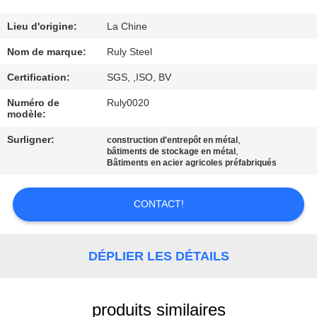
DE
NOUS
Lieu d'origine:
La Chine
Nom de marque:
Ruly Steel
VISITE
Certification:
SGS, ,ISO, BV
D'USINE
Numéro de
Ruly0020
modèle:
CONTRÔLE
Surligner:
,
construction d'entrepôt en métal
,
bâtiments de stockage en métal
DE
Bâtiments en acier agricoles préfabriqués
QUALITÉ
CONTACT!
CONTACTEZ-
NOUS
DÉPLIER LES DÉTAILS
NOUVELLES
produits similaires