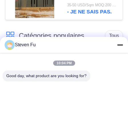
stockage
35-50 USD/Sqm MOQ:200 mètres carrés
- JE NE SAIS PAS.
Catégories populaires
Tous
Steven Fu
entrepôt de structure
Atelier de structure
en acier
métallique
10:04 PM
Good day, what product are you looking for?
construction de
Fabrication de
structure métallique
structure métallique
Bâtiments à pans de
Bâtiments d'acier de
bois en acier
PEB
préfabriqués