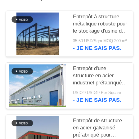
SOLUTION
Entrepôt à structure
DE
métallique robuste pour
DÉFAUT
le stockage d'usine de
ciment
35-50 USD/Sqm MOQ:200 m²
- JE NE SAIS PAS.
BLOG
Entrepôt d'une
SITEMAP
structure en acier
industriel préfabriqué à
PRIVACY
boulonnage moderne et
USD29-USD49 Per Square Meter MOQ:200 mètres carrés
robuste pour usine
POLICY
- JE NE SAIS PAS.
Entrepôt de structure
en acier galvanisé
préfabriqué pour