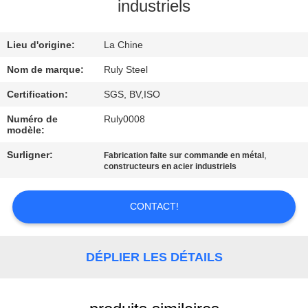
DE
industriels
NOUS
Lieu d'origine:
La Chine
VISITE
Nom de marque:
Ruly Steel
D'USINE
Certification:
SGS, BV,ISO
Numéro de
Ruly0008
modèle:
CONTRÔLE
DE
Surligner:
,
Fabrication faite sur commande en métal
constructeurs en acier industriels
QUALITÉ
CONTACT!
CONTACTEZ-
NOUS
DÉPLIER LES DÉTAILS
NOUVELLES