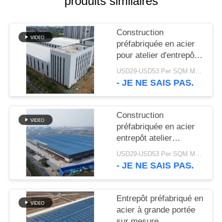
produits similaires
SOLUTION
Construction
DE
préfabriquée en acier
DÉFAUT
pour atelier d'entrepôt
personnalisable
USD29-USD53 Per SQM MOQ:500 mètres carrés
BLOG
- JE NE SAIS PAS.
SITEMAP
Construction
préfabriquée en acier
entrepôt atelier
PRIVACY
bâtiment industriel de
USD29-USD53 Per SQM MOQ:500 mètres carrés
POLICY
grande portée
- JE NE SAIS PAS.
Entrepôt préfabriqué en
acier à grande portée
sur mesure