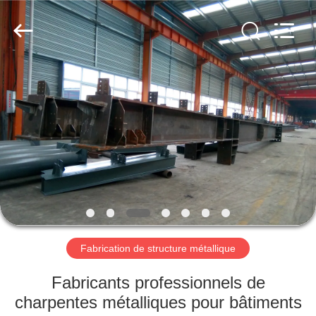
2026
Qingdao
Ruly
Steel
Engineering
Co.,Ltd.
All
Rights
MAISON
Reserved.
PRODUITS
VIDÉOS
VR
SHOW
Fabrication de structure métallique
AU
Fabricants professionnels de
SUJET
charpentes métalliques pour bâtiments