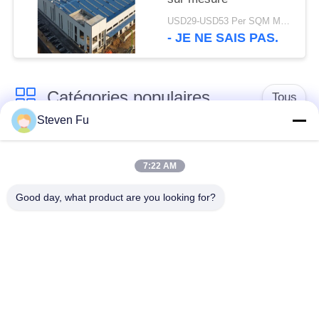
USD29-USD53 Per SQM MOQ:500 mètres carrés
- JE NE SAIS PAS.
Catégories populaires
Tous
Steven Fu
entrepôt de structure
Atelier de structure
en acier
métallique
7:22 AM
Good day, what product are you looking for?
construction de
Fabrication de
structure métallique
structure métallique
Bâtiments à pans de
Bâtiments d'acier de
bois en acier
PEB
préfabriqués